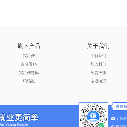
旗下产品
关于我们
实习僧
了解我们
实习僧TV
加入我们
实习僧题库
免责声明
职场说
专项治理
©2015-2026 实习僧
|
蜀ICP备13010980号
|
联系我们：
sxs@shixiseng.co
成都萌想科技有限责任公司版权所有 中国专注实习、校招垂直招聘平台
短信登
川公网安备 51019002001179号
经营资质
微博登