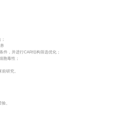
达；
培养
培养条件，并进行CAR结构筛选优化；
和细胞毒性；
临床前研究。
经验。