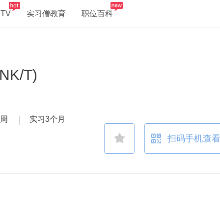
TV
实习僧教育
职位百科
K/T)
／周
实习3个月
扫码手机查