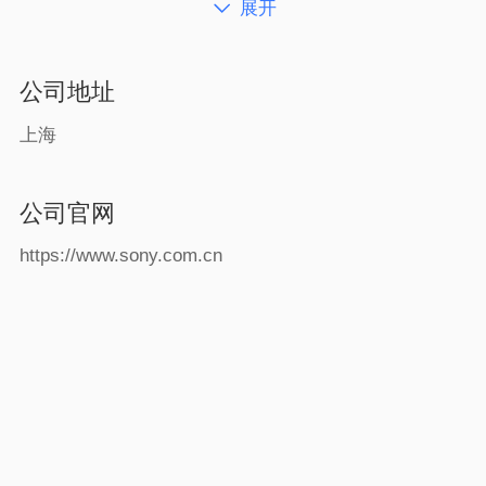
展开
等工作机会，不因民族、国籍、宗教、残障、性别、年龄
等因素而差别对待。 

公司地址
	   以“全球本土化”的运营策略为目标，索尼于1996年10
月在北京设立了统一管理和协调在华业务活动的全资子公
上海
司——索尼（中国）有限公司，旨在从事中国国内电子信
息行业的投资，产品市场推广，顾客售后服务联络，并针
对索尼在中国的各所属企业进行宏观管理及广泛的业务支
持。

公司官网
高速发展的中国市场已成为索尼全球三大单一市场之一。
索尼（中国）有限公司正充分利用集团总部的资源优势，
https://www.sony.com.cn
在中国强力打造适合本土发展需要的集商品企划、设计、
研发、生产、销售和服务为一体的综合性运营平台，为中
国的消费者带来更多具有创新性和高附加值的产品和服